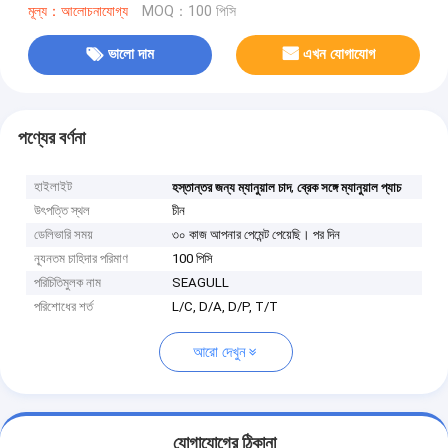
মূল্য：আলোচনাযোগ্য
MOQ：100 পিসি
ভালো দাম
এখন যোগাযোগ
পণ্যের বর্ণনা
হাইলাইট
,
হস্তান্তর জন্য ম্যানুয়াল চাদ
ব্রেক সঙ্গে ম্যানুয়াল প্যাচ
উৎপত্তি স্থল
চীন
ডেলিভারি সময়
৩০ কাজ আপনার পেমেন্ট পেয়েছি। পর দিন
ন্যূনতম চাহিদার পরিমাণ
100 পিসি
পরিচিতিমুলক নাম
SEAGULL
পরিশোধের শর্ত
L/C, D/A, D/P, T/T
আরো দেখুন
যোগাযোগের ঠিকানা