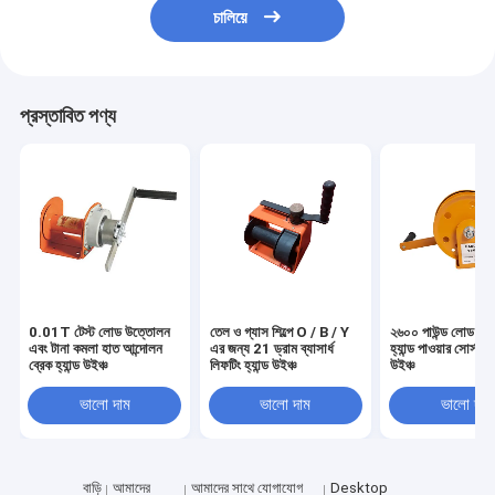
চালিয়ে
প্রস্তাবিত পণ্য
0.01T টেস্ট লোড উত্তোলন
তেল ও গ্যাস শিল্পে O / B / Y
২৬০০ পাউন্ড লোড ক্যা
এবং টানা কমলা হাত আন্দোলন
এর জন্য 21 ড্রাম ব্যাসার্ধ
হ্যান্ড পাওয়ার সোর্স লিফ
ব্রেক হ্যান্ড উইঞ্চ
লিফটিং হ্যান্ড উইঞ্চ
উইঞ্চ
ভালো দাম
ভালো দাম
ভালো দাম
বাড়ি
আমাদের
আমাদের সাথে যোগাযোগ
Desktop