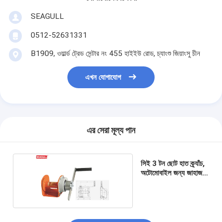
SEAGULL
0512-52631331
B1909, ওয়ার্ল্ড ট্রেড সেন্টার নং 455 হাইইউ রোড, চ্যাংশু জিয়াংসু চীন
এখন যোগাযোগ
এর সেরা মূল্য পান
সিই 3 টন ছোট হাত ক্র্যাঁচ,
অটোমোবাইল জন্য জাহাজ,
জাহাজ মুরিং