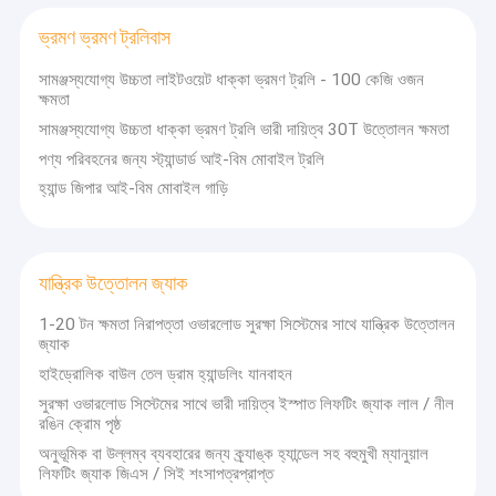
কপিকল ঝাঁকনি স্কেল
ভ্রমণ ভ্রমণ ট্রলিবাস
উত্তোলন ক্ল্যাম্প
সামঞ্জস্যযোগ্য উচ্চতা লাইটওয়েট ধাক্কা ভ্রমণ ট্রলি - 100 কেজি ওজন
ক্ষমতা
শেভ ব্লক পোলি
সামঞ্জস্যযোগ্য উচ্চতা ধাক্কা ভ্রমণ ট্রলি ভারী দায়িত্ব 30T উত্তোলন ক্ষমতা
পণ্য পরিবহনের জন্য স্ট্যান্ডার্ড আই-বিম মোবাইল ট্রলি
হাত চালানোর চূড়া
হ্যান্ড জিপার আই-বিম মোবাইল গাড়ি
হাত তৃণশয্যা ট্রাক
শিল্প উত্তোলন শৃঙ্খল
যান্ত্রিক উত্তোলন জ্যাক
ভ্রমণ ভ্রমণ ট্রলিবাস
1-20 টন ক্ষমতা নিরাপত্তা ওভারলোড সুরক্ষা সিস্টেমের সাথে যান্ত্রিক উত্তোলন
জ্যাক
যান্ত্রিক উত্তোলন জ্যাক
হাইড্রোলিক বাউল তেল ড্রাম হ্যান্ডলিং যানবাহন
সুরক্ষা ওভারলোড সিস্টেমের সাথে ভারী দায়িত্ব ইস্পাত লিফটিং জ্যাক লাল / নীল
পলিয়েস্টার বেবাল slings
রঙিন ক্রোম পৃষ্ঠ
অনুভূমিক বা উল্লম্ব ব্যবহারের জন্য ক্র্যাঙ্ক হ্যান্ডেল সহ বহুমুখী ম্যানুয়াল
বৈদ্যুতিক এন্টি ভিঞ্চ
লিফটিং জ্যাক জিএস / সিই শংসাপত্রপ্রাপ্ত