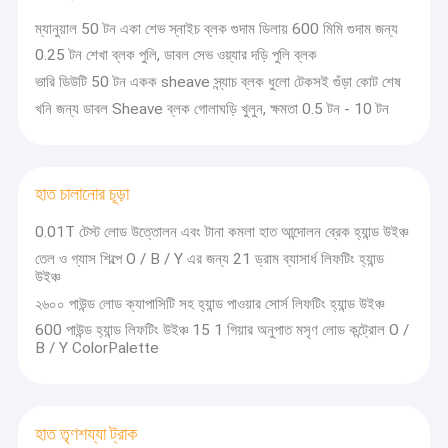
ম্যানুয়াল 50 টন একা শেভ স্নাইচ ব্লক গুদাম ডিলায় 600 মিমি গুদাম জন্য
0.25 টন শেখা ব্লক পুলি, ডাবল সেভ ওয়্যার দড়ি পুলি ব্লক
ভারি ডিউটি ​​50 টন একক sheave স্ন্যাচ ব্লক ধুলো টেকসই গুঁড়া কোট শেষ
খনি জন্য ডাবল Sheave ব্লক গোলাঘড়ি খুলুন, ক্ষমতা 0.5 টন - 10 টন
হাত চালানোর চূড়া
0.01T টেস্ট লোড উত্তোলন এবং টানা কমলা হাত আন্দোলন ব্রেক হ্যান্ড উইঞ্চ
তেল ও গ্যাস শিল্পে O / B / Y এর জন্য 21 ড্রাম ব্যাসার্ধ লিফটিং হ্যান্ড
উইঞ্চ
২৬০০ পাউন্ড লোড ক্যাপাসিটি সহ হ্যান্ড পাওয়ার সোর্স লিফটিং হ্যান্ড উইঞ্চ
600 পাউন্ড হ্যান্ড লিফটিং উইঞ্চ 15 1 গিয়ার অনুপাত মসৃণ লোড কন্ট্রোল O /
বাড়ি
B / Y ColorPalette
Changshu Seagull কপিকল & Hoist যন্ত্রপাতি কোং লিমিটেড প্রতিষ্ঠিত হয় 1986.
এবং জাপান এবং চীন ভিত্তিক অংশীদার দ্বারা 2000 সালে সংস্কার। সীগাল 20 বছরের বেশি
পণ্য
বৈদ্যুতিক উত্তোলন
এবং
চেইন ব্লকের
ক্ষেত্রে অভিজ্ঞতা রয়েছে।
আমাদের সম্পর্কে
Seagull designing, উন্নয়নশীল এবং তারের দড়ি হোল,
ইলেকট্রিক চেইন উত্তোলন
সব
হাত তৃণশয্যা ট্রাক