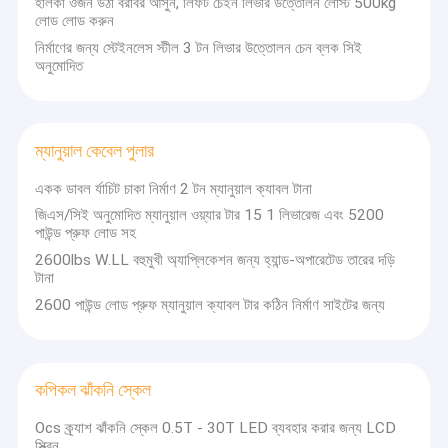
হালকা ওজন উঠা বরাবর আসুন, লিফট চেইন লিভার উত্তোলন লোস্ট 500kg
লোড লোড করুন
নির্মাণের জন্য স্টেইনলেস স্টীল 3 টন লিভার উত্তোলন চেন ব্লক সিই
অনুমোদিত
ম্যানুয়াল কেবেল পুলার
একক ডাবল র্যাচিট চাকা নির্মাণ 2 টন ম্যানুয়াল ক্যাবল টানা
জিএস/সিই অনুমোদিত ম্যানুয়াল ওয়্যার টার 15 1 লিভারেজ এবং 5200
পাউন্ড প্রুফ লোড সহ
2600lbs W.LL বহুমুখী অ্যাপ্লিকেশন জন্য হ্যান্ড-অপারেটেড তারের দড়ি
টানা
2600 পাউন্ড লোড প্রুফ ম্যানুয়াল ক্যাবল টার কঠিন নির্মাণ সাইটের জন্য
কপিকল ঝাঁকনি স্কেল
Ocs ক্র্যাশ ঝাঁকনি স্কেল 0.5T - 30T LED ব্যবহার করার জন্য LCD
স্ক্রিন