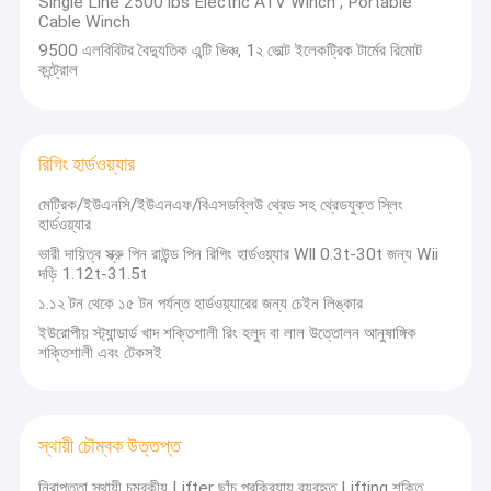
Single Line 2500 lbs Electric ATV Winch , Portable
Cable Winch
9500 এলবিবিটর বৈদ্যুতিক এন্টি ভিঞ্চ, 1২ ভোল্ট ইলেকট্রিক টার্মের রিমোট
কন্ট্রোল
রিগিং হার্ডওয়্যার
মেট্রিক/ইউএনসি/ইউএনএফ/বিএসডব্লিউ থ্রেড সহ থ্রেডযুক্ত স্লিং
হার্ডওয়্যার
ভারী দায়িত্ব স্ক্রু পিন রাউন্ড পিন রিগিং হার্ডওয়্যার Wll 0.3t-30t জন্য Wii
দড়ি 1.12t-31.5t
১.১২ টন থেকে ১৫ টন পর্যন্ত হার্ডওয়্যারের জন্য চেইন লিঙ্কার
ইউরোপীয় স্ট্যান্ডার্ড খাদ শক্তিশালী রিং হলুদ বা লাল উত্তোলন আনুষাঙ্গিক
শক্তিশালী এবং টেকসই
স্থায়ী চৌম্বক উত্তপ্ত
নিরাপত্তা স্থায়ী চুম্বকীয় Lifter ছাঁচ প্রক্রিয়ায় ব্যবহৃত Lifting শক্তি