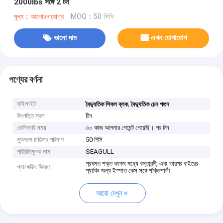
2000lbs সঙ্গে 2 টন
মূল্য：আলোচনাযোগ্য
MOQ：50 পিসি
ভালো দাম
এখন যোগাযোগ
পণ্যের বর্ণনা
হাইলাইট
,
বৈদ্যুতিক শিকল ব্লক
বৈদ্যুতিক চেন পতন
উৎপত্তি স্থল
চীন
ডেলিভারি সময়
৩০ কাজ আপনার পেমেন্ট পেয়েছি। পর দিন
ন্যূনতম চাহিদার পরিমাণ
50 পিসি
পরিচিতিমুলক নাম
SEAGULL
প্রথমত শক্ত কাগজ মধ্যে বস্তাবন্দী, এবং তারপর বাইরের
প্যাকেজিং বিবরণ
প্যাকিং জন্য ইস্পাত কেস সঙ্গে শক্তিশালী
আরো দেখুন