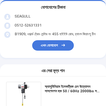
যোগাযোগের ঠিকানা
SEAGULL
0512-52631331
B1909, ওয়ার্ল্ড ট্রেড সেন্টার নং 455 হাইইউ রোড, চ্যাংশু জিয়াংসু চীন
এখন যোগাযোগ
এর সেরা মূল্য পান
অ্যালুমিনিয়াম ইলেকট্রিক চেন উত্তোলন
সাসপেনশন হুক 50 / 60Hz 2000lbs সঙ্গে
2 টন