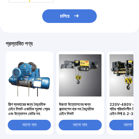
চালিয়ে
প্রস্তাবিত পণ্য
শিল্প ব্যবহারের জন্য বৈদ্যুতিক
উচ্চতা উত্তোলনের জন্য
220V-480V একক 
চেইন লিফট একাধিক সুরক্ষা গ্রেড
ক্ল্যামশেল হুক সহ বৈদ্যুতিক
গতির পরিবর্তনশীল ফ্রিকো
এবং উত্তোলন মোটর সহ
চেইন লিফট
চেইন লিফ্ট 0.2-37
শক্তি
ভালো দাম
ভালো দাম
ভালো দাম