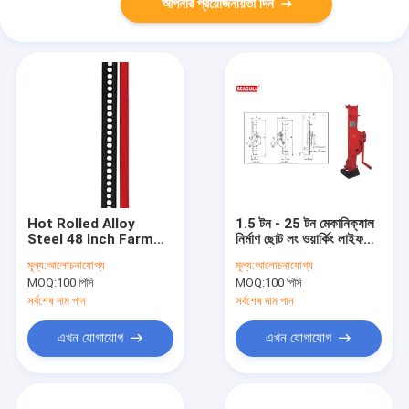
আপনার প্রয়োজনীয়তা দিন
Hot Rolled Alloy
1.5 টন - 25 টন মেকানিক্যাল
Steel 48 Inch Farm
নির্মাণ ছোট লং ওয়ার্কিং লাইফ
Lift Jack 3 Ton With
সঙ্গে ছোট জামানত
মূল্য:
আলোচনাযোগ্য
মূল্য:
আলোচনাযোগ্য
Powder Coated
MOQ:
100 পিসি
MOQ:
100 পিসি
সর্বশেষ দাম পান
সর্বশেষ দাম পান
এখন যোগাযোগ
এখন যোগাযোগ