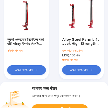
সুরক্ষা ওভারলোড সিস্টেমের সাথে
Alloy Steel Farm Lift
ভারী দায়িত্ব ইস্পাত লিফটিং
Jack High Strength
জ্যাক সামঞ্জস্যযোগ্য উচ্চতা
Jack With Powder
সর্বশেষ দাম পান
মূল্য:
আলোচনাযোগ্য
পরিসীমা 6.5 - 20 ইঞ্চি
Coated
MOQ:
100 পিসি
সর্বশেষ দাম পান
এখন যোগাযোগ
এখন যোগাযোগ
আপনার সময় বাঁচান
আমাদের সাথে সেরা পণ্য যোগাযোগ করুন।