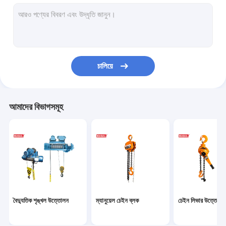
কপিকল ঝাঁকনি স্কেল
উত্তোলন ক্ল্যাম্প
শেভ ব্লক পোলি
চালিয়ে
হাত চালানোর চূড়া
হাত তৃণশয্যা ট্রাক
আমাদের বিভাগসমূহ
শিল্প উত্তোলন শৃঙ্খল
ভ্রমণ ভ্রমণ ট্রলিবাস
যান্ত্রিক উত্তোলন জ্যাক
পলিয়েস্টার বেবাল slings
বৈদ্যুতিক শৃঙ্খল উত্তোলন
ম্যানুয়েল চেইন ব্লক
চেইন লিভার উত্তোলন
বৈদ্যুতিক এন্টি ভিঞ্চ