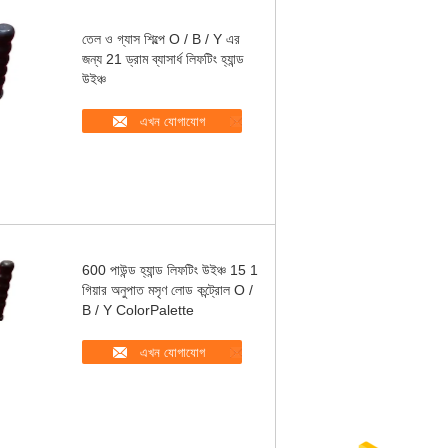
তেল ও গ্যাস শিল্পে O / B / Y এর
জন্য 21 ড্রাম ব্যাসার্ধ লিফটিং হ্যান্ড
উইঞ্চ
এখন যোগাযোগ
600 পাউন্ড হ্যান্ড লিফটিং উইঞ্চ 15 1
গিয়ার অনুপাত মসৃণ লোড কন্ট্রোল O /
B / Y ColorPalette
এখন যোগাযোগ