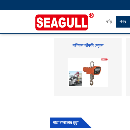
বাড়ি
পণ্য
কপিকল ঝাঁকনি স্কেল
হাত চালানোর চূড়া