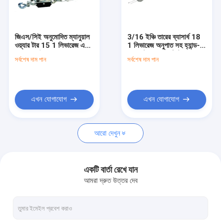
কারখানা ভ্রমণ
মান নিয়ন্ত্রণ
জিএস/সিই অনুমোদিত ম্যানুয়াল
3/16 ইঞ্চি তারের ব্যাসার্ধ 18
ওয়্যার টার 15 1 লিভারেজ এবং
1 লিভারেজ অনুপাত সহ হ্যান্ড-
যোগাযোগ করুন
5200 পাউন্ড প্রুফ লোড সহ
অপারেটেড তারের দড়ি টানার
সর্বশেষ দাম পান
সর্বশেষ দাম পান
খবর
উদ্ধৃতির জন্য আবেদন
এখন যোগাযোগ
এখন যোগাযোগ
আরো দেখুন
বৈদ্যুতিক শৃঙ্খল উত্তোলন
ম্যানুয়েল চেইন ব্লক
একটি বার্তা রেখে যান
আমরা দ্রুত উত্তর দেব
চেইন লিভার উত্তোলন
ম্যানুয়াল কেবেল পুলার