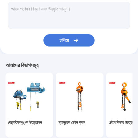
কপিকল ঝাঁকনি স্কেল
উত্তোলন ক্ল্যাম্প
শেভ ব্লক পোলি
চালিয়ে
হাত চালানোর চূড়া
হাত তৃণশয্যা ট্রাক
আমাদের বিভাগসমূহ
শিল্প উত্তোলন শৃঙ্খল
ভ্রমণ ভ্রমণ ট্রলিবাস
যান্ত্রিক উত্তোলন জ্যাক
পলিয়েস্টার বেবাল slings
বৈদ্যুতিক শৃঙ্খল উত্তোলন
ম্যানুয়েল চেইন ব্লক
চেইন লিভার উত্তোলন
বৈদ্যুতিক এন্টি ভিঞ্চ