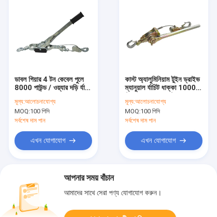
ডাবল গিয়ার 4 টন কেবেল পুলে
কাস্ট অ্যালুমিনিয়াম টুইন ড্রাইভ
8000 পাউন্ড / ওয়্যার দড়ি র্যাচিট
ম্যানুয়াল র্যাচিট ধাক্কা 1000
পুলার SDB8041
কিলোগ্রাম ডাবল / তিন হুক্স সঙ্গে
মূল্য:
আলোচনাযোগ্য
মূল্য:
আলোচনাযোগ্য
MOQ:
100 পিসি
MOQ:
100 পিসি
সর্বশেষ দাম পান
সর্বশেষ দাম পান
এখন যোগাযোগ
এখন যোগাযোগ
আপনার সময় বাঁচান
আমাদের সাথে সেরা পণ্য যোগাযোগ করুন।