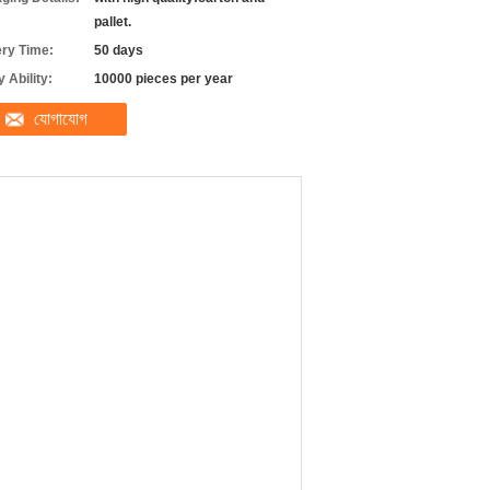
pallet.
ery Time:
50 days
 Ability:
10000 pieces per year
যোগাযোগ