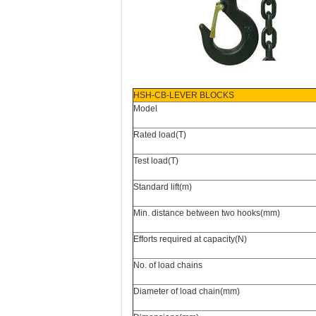
HSH-CB-LEVER BLOCKS
Model
Rated load(T)
Test load(T)
Standard lift(m)
Min. distance between two hooks(mm)
Efforts required at capacity(N)
No. of load chains
Diameter of load chain(mm)