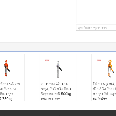
পাউডার কোট শেষ
হালকা ওজন উঠা বরাবর
নির্মাণের জন্য স্টে
ভার উত্তোলন
আসুন, লিফট চেইন লিভার
স্টীল 3 টন লিভার
ল লিভার ব্লক
উত্তোলন লোস্ট 500kg
চেন ব্লক সিই অনুম
িটি 750kg
লোড লোড করুন
রং:
বৈকল্পিক
ছিক
ব্যবহার:
নির্মাণ
মান উত্তোলন উচ্চ
:
নির্মাণ উত্তোলন
ওজন নির্ধারণ ওজন:
500kg
সর্বোচ্চ চালিত ওজ
 উৎস:
লিভার
পাটা:
এক বছর
ওয়ারান্টীর:
এক বছর