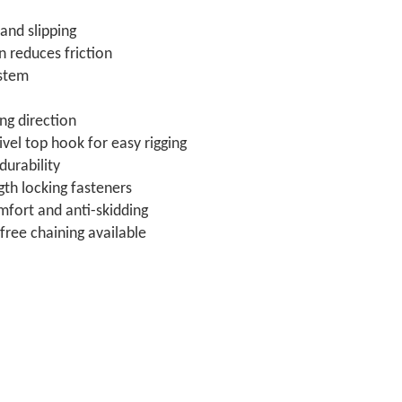
and slipping
n reduces friction
ystem
ing direction
el top hook for easy rigging
durability
th locking fasteners
mfort and anti-skidding
ree chaining available