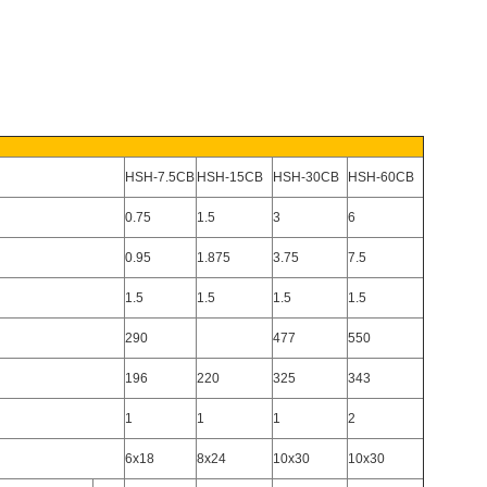
HSH-7.5CB
HSH-15CB
HSH-30CB
HSH-60CB
0.75
1.5
3
6
0.95
1.875
3.75
7.5
1.5
1.5
1.5
1.5
290
477
550
196
220
325
343
1
1
1
2
6x18
8x24
10x30
10x30