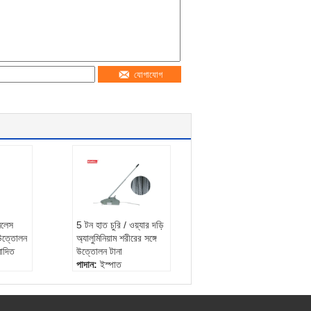
যোগাযোগ
ইনলেস
5 টন হাত চুরি / ওয়্যার দড়ি
 উত্তোলন
অ্যালুমিনিয়াম শরীরের সঙ্গে
োদিত
উত্তোলন টানা
পাদান:
ইস্পাত
তা:
3M
শর্ত:
নতুন
ন:
3 টন
ব্যবহার:
নির্মাণ
পাটা:
1 বছর