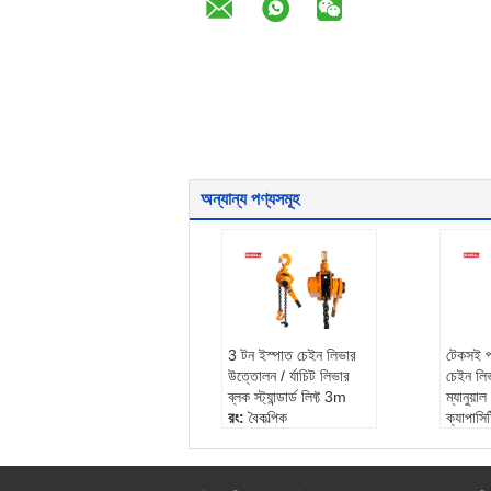
অন্যান্য পণ্যসমূহ
3 টন ইস্পাত চেইন লিভার
টেকসই 
উত্তোলন / র্যাচিট লিভার
চেইন লি
ব্লক স্ট্যান্ডার্ড লিফ্ট 3m
ম্যানুয়া
রং:
বৈকল্পিক
ক্যাপাস
ব্যবহার:
hoist গঠন
রঙ:
ঐচ্
লিভার স্লেজিং টাইপ:
শৃঙ্খল
ব্যবহার
সর্বোচ্চ উত্তোলন উচ্চতা:
1
শক্তির