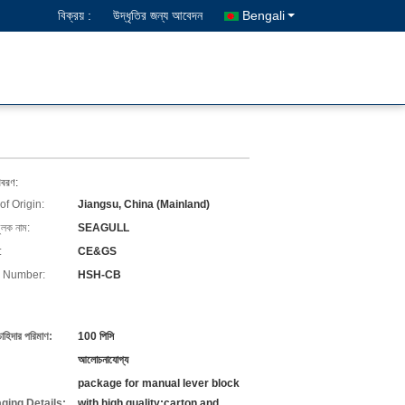
বিক্রয় :
উদ্ধৃতির জন্য আবেদন
Bengali
িবরণ:
of Origin:
Jiangsu, China (Mainland)
ুলক নাম:
SEAGULL
:
CE&GS
 Number:
HSH-CB
চাহিদার পরিমাণ:
100 পিসি
আলোচনাযোগ্য
package for manual lever block
ging Details:
with high quality:carton and