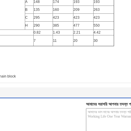
A
148
174
193
193
B
135
160
209
263
C
295
423
423
423
H
290
385
477
550
0.82
1.43
2.21
4.42
7
11
20
30
hain block
আমাদের সরাসরি আপনার তদন্ত প