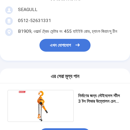
SEAGULL
0512-52631331
B1909, ওয়ার্ল্ড ট্রেড সেন্টার নং 455 হাইইউ রোড, চ্যাংশু জিয়াংসু চীন
এখন যোগাযোগ
এর সেরা মূল্য পান
নির্মাণের জন্য স্টেইনলেস স্টীল
3 টন লিভার উত্তোলন চেন
ব্লক সিই অনুমোদিত