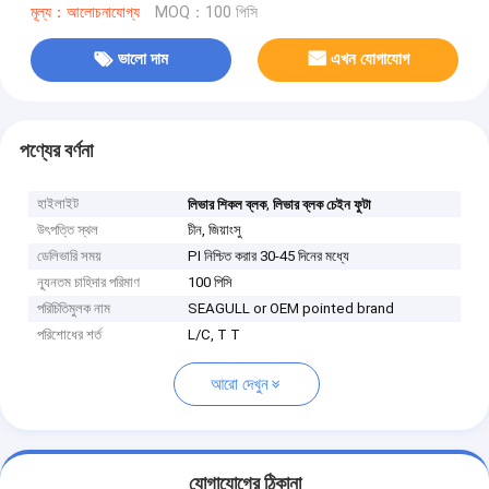
মূল্য：আলোচনাযোগ্য
MOQ：100 পিসি
ভালো দাম
এখন যোগাযোগ
পণ্যের বর্ণনা
হাইলাইট
,
লিভার শিকল ব্লক
লিভার ব্লক চেইন ফুটা
উৎপত্তি স্থল
চীন, জিয়াংসু
ডেলিভারি সময়
PI নিশ্চিত করার 30-45 দিনের মধ্যে
ন্যূনতম চাহিদার পরিমাণ
100 পিসি
পরিচিতিমুলক নাম
SEAGULL or OEM pointed brand
পরিশোধের শর্ত
L/C, T T
আরো দেখুন
যোগাযোগের ঠিকানা