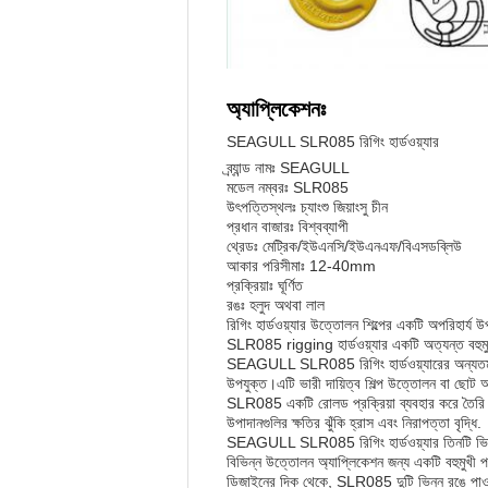
অ্যাপ্লিকেশনঃ
SEAGULL SLR085 রিগিং হার্ডওয়্যার
ব্র্যান্ড নামঃ SEAGULL
মডেল নম্বরঃ SLR085
উৎপত্তিস্থলঃ চ্যাংশু জিয়াংসু চীন
প্রধান বাজারঃ বিশ্বব্যাপী
থ্রেডঃ মেট্রিক/ইউএনসি/ইউএনএফ/বিএসডব্লিউ
আকার পরিসীমাঃ 12-40mm
প্রক্রিয়াঃ ঘূর্ণিত
রঙঃ হলুদ অথবা লাল
রিগিং হার্ডওয়্যার উত্তোলন শিল্পের একটি অপরিহার্
SLR085 rigging হার্ডওয়্যার একটি অত্যন্ত বহুমুখ
SEAGULL SLR085 রিগিং হার্ডওয়্যারের অন্যতম মূল
উপযুক্ত।এটি ভারী দায়িত্ব শিল্প উত্তোলন বা ছো
SLR085 একটি রোলড প্রক্রিয়া ব্যবহার করে তৈরি করা 
উপাদানগুলির ক্ষতির ঝুঁকি হ্রাস এবং নিরাপত্তা বৃদ্ধি.
SEAGULL SLR085 রিগিং হার্ডওয়্যার তিনটি ভিন্ন 
বিভিন্ন উত্তোলন অ্যাপ্লিকেশন জন্য একটি বহুমুখী 
ডিজাইনের দিক থেকে, SLR085 দুটি ভিন্ন রঙে পাওয়া য