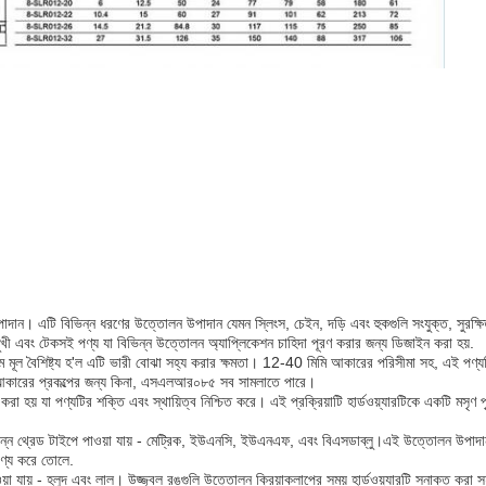
য উপাদান। এটি বিভিন্ন ধরণের উত্তোলন উপাদান যেমন স্লিংস, চেইন, দড়ি এবং হুকগুলি সংযুক্ত, সু
ী এবং টেকসই পণ্য যা বিভিন্ন উত্তোলন অ্যাপ্লিকেশন চাহিদা পূরণ করার জন্য ডিজাইন করা হয়.
 বৈশিষ্ট্য হ'ল এটি ভারী বোঝা সহ্য করার ক্ষমতা। 12-40 মিমি আকারের পরিসীমা সহ, এই পণ্যটি
ট আকারের প্রকল্পের জন্য কিনা, এসএলআর০৮৫ সব সামলাতে পারে।
হয় যা পণ্যটির শক্তি এবং স্থায়িত্ব নিশ্চিত করে। এই প্রক্রিয়াটি হার্ডওয়্যারটিকে একটি মসৃণ 
থ্রেড টাইপে পাওয়া যায় - মেট্রিক, ইউএনসি, ইউএনএফ, এবং বিএসডাব্লু।এই উত্তোলন উপাদান বিস
পণ্য করে তোলে.
ায় - হলুদ এবং লাল। উজ্জ্বল রঙগুলি উত্তোলন ক্রিয়াকলাপের সময় হার্ডওয়্যারটি সনাক্ত করা সহজ 