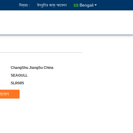
বিক্রয় :
উদ্ধৃতির জন্য আবেদন
Bengali
ChangShu JiangSu China
SEAGULL
SLR085
গাযোগ