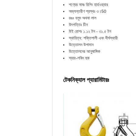
পণ্যের নামঃ রিগিং হার্ডওয়্যার
অভ্যন্তরীণ প্রস্থঃ ৩।50
রঙঃ হলুদ অথবা লাল
উৎপত্তিঃ চীন
উই রোপঃ ১.১২ টন - ৩১.৫ টন
স্থায়িত্ব: শক্তিশালী এবং দীর্ঘস্থায়ী
উত্তোলন উপাদান
উত্তোলনের আনুষাঙ্গিক
স্বয়ং-লকিং হুক
টেকনিক্যাল প্যারামিটারঃ