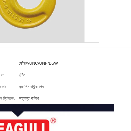
:
মেট্রিক/UNC/UNF/BSW
য়া:
ঘূর্ণিত
্রকার:
স্ক্রু পিন রাউন্ড পিন
 ট্রিটমেন্ট:
অত্যন্ত পালিশ