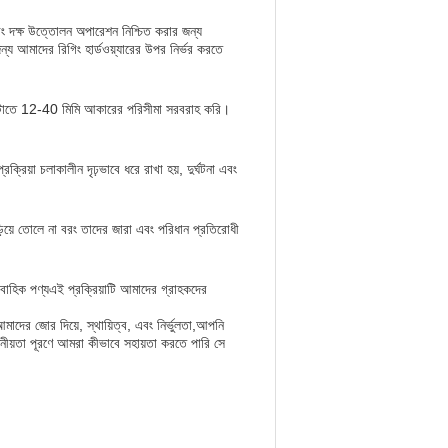
এবং দক্ষ উত্তোলন অপারেশন নিশ্চিত করার জন্য
য আমাদের রিগিং হার্ডওয়্যারের উপর নির্ভর করতে
 মেটাতে 12-40 মিমি আকারের পরিসীমা সরবরাহ করি।
য়া চলাকালীন দৃঢ়ভাবে ধরে রাখা হয়, দুর্ঘটনা এবং
়িয়ে তোলে না বরং তাদের জারা এবং পরিধান প্রতিরোধী
রাবাহিক পণ্যএই প্রক্রিয়াটি আমাদের গ্রাহকদের
াদের জোর দিয়ে, স্থায়িত্ব, এবং নির্ভুলতা,আপনি
ীয়তা পূরণে আমরা কীভাবে সহায়তা করতে পারি সে