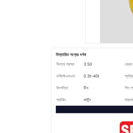
বিস্তারিত পণ্যের বর্ণনা
ভিতরে প্রস্থ:
3.50
থ্রেড
ডব্লিউএলএল:
0.3t~40t
প্রক্রি
উৎপত্তি:
চীন
পিন প
প্যাকিং:
কার্টুন
সারফেস