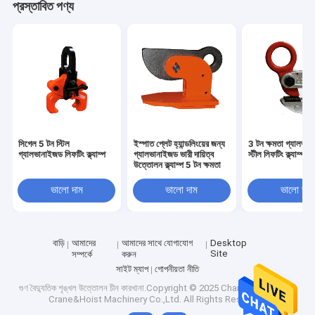
প্রস্তাবিত পণ্য
সিগেল 5 টন স্টিল
ইস্পাত প্লেট হ্যান্ডলিংয়ের জন্য
3 টন ক্ষমতা গ্যালভা
গ্যালভানাইজড লিফটিং ক্ল্যাম্প
গ্যালভানাইজড ভারী দায়িত্ব
স্টীল লিফটিং ক্ল্যাম্প
উত্তোলন ক্ল্যাম্প 5 টন ক্ষমতা
ভালো দাম
ভালো দাম
ভালো দাম
বাড়ি
আমাদের
আমাদের সাথে যোগাযোগ
Desktop
Site
সম্পর্কে
করুন
সাইট ম্যাপ
গোপনীয়তা নীতি
গুণ
বৈদ্যুতিক শৃঙ্খল উত্তোলন
চীন কারখানা.Copyright © 2025 Changshu Seagull
Crane&Hoist Machinery Co.,Ltd. All Rights Reserved.