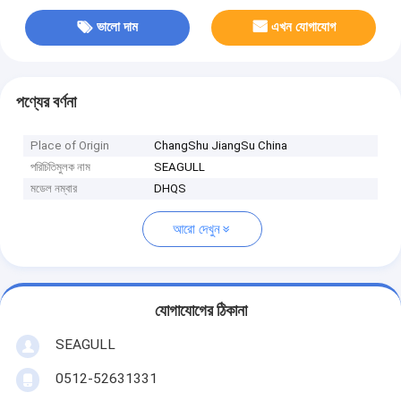
ভালো দাম
এখন যোগাযোগ
পণ্যের বর্ণনা
Place of Origin
ChangShu JiangSu China
পরিচিতিমুলক নাম
SEAGULL
মডেল নম্বার
DHQS
আরো দেখুন
যোগাযোগের ঠিকানা
SEAGULL
0512-52631331