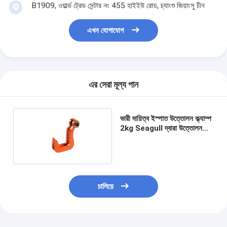
B1909, ওয়ার্ল্ড ট্রেড সেন্টার নং 455 হাইইউ রোড, চ্যাংশু জিয়াংসু চীন
এখন যোগাযোগ
এর সেরা মূল্য পান
ভারী দায়িত্ব ইস্পাত উত্তোলন ক্ল্যাম্প
2kg Seagull দ্বারা উত্তোলন
সরঞ্জাম
চালিয়ে