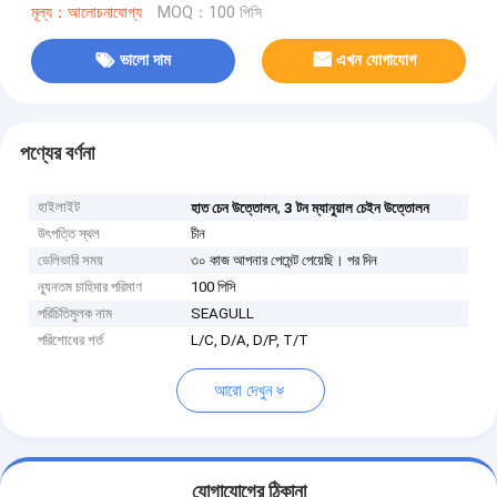
মূল্য：আলোচনাযোগ্য
MOQ：100 পিসি
ভালো দাম
এখন যোগাযোগ
পণ্যের বর্ণনা
হাইলাইট
,
হাত চেন উত্তোলন
3 টন ম্যানুয়াল চেইন উত্তোলন
উৎপত্তি স্থল
চীন
ডেলিভারি সময়
৩০ কাজ আপনার পেমেন্ট পেয়েছি। পর দিন
ন্যূনতম চাহিদার পরিমাণ
100 পিসি
পরিচিতিমুলক নাম
SEAGULL
পরিশোধের শর্ত
L/C, D/A, D/P, T/T
আরো দেখুন
যোগাযোগের ঠিকানা