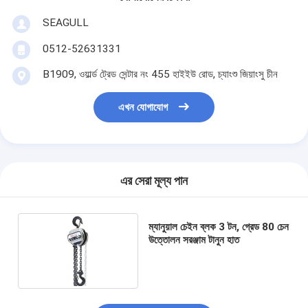
SEAGULL
0512-52631331
B1909, ওয়ার্ল্ড ট্রেড সেন্টার নং 455 হাইইউ রোড, চ্যাংশু জিয়াংসু চীন
এখন যোগাযোগ
এর সেরা মূল্য পান
ম্যানুয়াল চেইন ব্লক 3 টন, গ্রেড 80 চেন
উত্তোলন সরঞ্জাম টানুন হাত