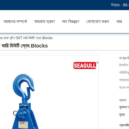
বিক্রয় :
86
আমাদের সম্পর্কে
কারখানা ভ্রমণ
মান নিয়ন্ত্রণ
যোগাযোগ করুন
খবর
ব্লক পুলি / 50T ভারি ডিউটি ​​স্নেহ Blocks
ভারি ডিউটি ​​স্নেহ Blocks
পণ্যের ব
উৎপত্তি
পরিচিতিম
সাক্ষ্যদান
মডেল নম্
প্রদান:
ন্যূনতম 
মূল্য:
প্যাকেজি