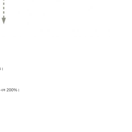
য়।
 পর এক 200%।