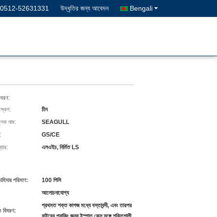
-0512-52631331
উদ্ধৃতির জন্য আবেদন
Bengali
িবরণ:
 স্থল:
চীন
ুলক নাম:
SEAGULL
:
GS/CE
বার:
এলএইচ, নির্মিত LS
চাহিদার পরিমাণ:
100 পিসি
আলোচনাযোগ্য
প্রথমত শক্ত কাগজ মধ্যে বস্তাবন্দী, এবং তারপর
ং বিবরণ:
বাইরের প্যাকিং জন্য ইস্পাত কেস সঙ্গে শক্তিশালী