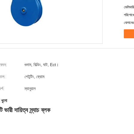
ডেলিভারি
পরিশোধের
যোগানের 
েদন:
গুদাম, বিল্ডিং, ঘাট, Ect।
্ঠতল:
পেইন্টিং, ক্রোম
্শ:
ম্যানুয়াল
 ধুলো
ভারী দায়িত্ব স্ন্যাচ ব্লক