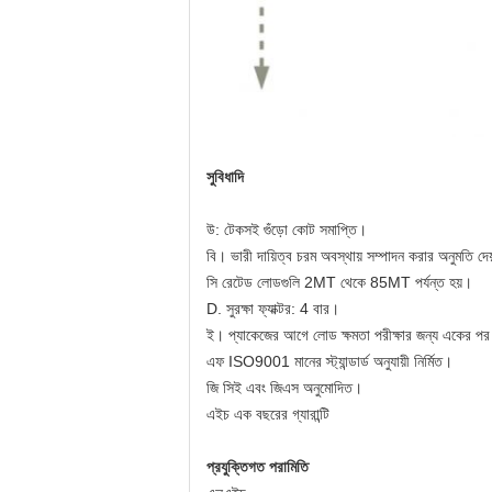
সুবিধাদি
উ: টেকসই গুঁড়ো কোট সমাপ্তি।
বি। ভারী দায়িত্ব চরম অবস্থায় সম্পাদন করার অনুমতি দে
সি রেটেড লোডগুলি 2MT থেকে 85MT পর্যন্ত হয়।
D. সুরক্ষা ফ্যাক্টর: 4 বার।
ই। প্যাকেজের আগে লোড ক্ষমতা পরীক্ষার জন্য একের
এফ ISO9001 মানের স্ট্যান্ডার্ড অনুযায়ী নির্মিত।
জি সিই এবং জিএস অনুমোদিত।
এইচ এক বছরের গ্যারান্টি
প্রযুক্তিগত পরামিতি