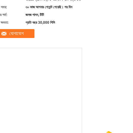
 সময়:
৩০ কাজ আপনার পেমেন্ট পেয়েছি। পর দিন
 শর্ত:
জলজ পালন, টিটি
ক্ষমতা:
প্রতি বছর 30,000 পিসি
যোগাযোগ