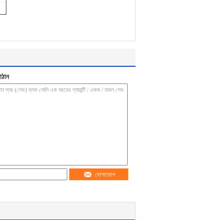
াঠান
যোগাযোগ