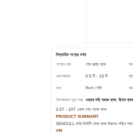
বিস্তারিত পণ্যের বর্ণনা
পণ্যের নাম:
শেভ স্ল্যাচ ব্লক
আব
ধারণক্ষমতা:
0.5 টি - 10 টি
পৃষ
মান:
জিএস / সিই
আদর
বিশেষভাবে তুলে ধরা:
ওয়্যার দড়ি স্যাঞ্চ ব্লক
,
ছিনান ব্লক
0.5T - 10T একক শেভ স্নেক ব্লক
PRODUCT SUMMARY
SEAGULL ভারি-ডিউটি ​​স্নেচ ব্লক উচ্চতর শক্তি সরবরাহের 
বর্ণনা