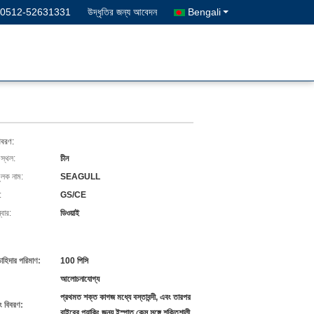
-0512-52631331
উদ্ধৃতির জন্য আবেদন
Bengali
িবরণ:
 স্থল:
চীন
ুলক নাম:
SEAGULL
:
GS/CE
বার:
ডিওয়াই
চাহিদার পরিমাণ:
100 পিসি
আলোচনাযোগ্য
প্রথমত শক্ত কাগজ মধ্যে বস্তাবন্দী, এবং তারপর
ং বিবরণ:
বাইরের প্যাকিং জন্য ইস্পাত কেস সঙ্গে শক্তিশালী