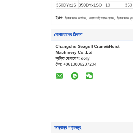
350DYx1S
350DYx1SO
10
350
,
,
ট্যাগ:
ছিনান ব্লক কপাটক
ওয়্যার দড়ি স্যাঞ্চ ব্লক
ছিনান ব্লক ধু
যোগাযোগের ঠিকানা
Changshu Seagull Crane&Hoist
Machinery Co.,Ltd
ব্যক্তি যোগাযোগ:
dolly
টেল:
+8613806237204
অন্যান্য পণ্যসমূহ