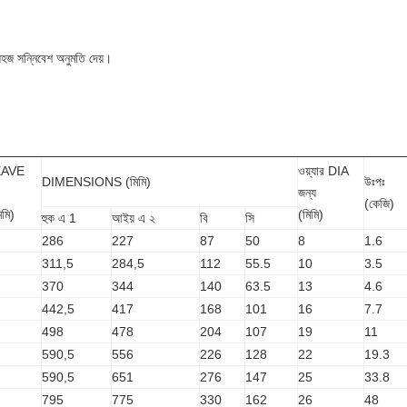
 সহজ সন্নিবেশ অনুমতি দেয়।
AVE
ওয়্যার DIA
DIMENSIONS (মিমি)
উঃপঃ
জন্য
(কেজি)
িমি)
(মিমি)
হুক এ 1
আইয় এ ২
বি
সি
286
227
87
50
8
1.6
311,5
284,5
112
55.5
10
3.5
370
344
140
63.5
13
4.6
442,5
417
168
101
16
7.7
498
478
204
107
19
11
590,5
556
226
128
22
19.3
590,5
651
276
147
25
33.8
795
775
330
162
26
48