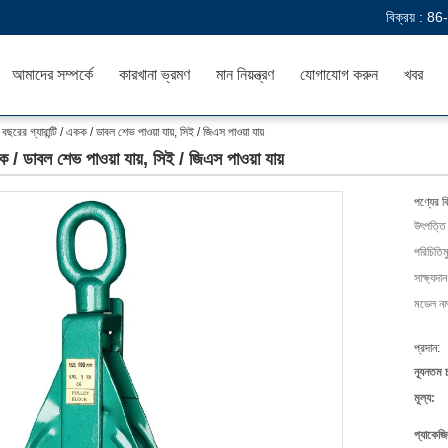
বিক্রয় :
86
আমাদের সম্পর্কে
কারখানা ভ্রমণ
মান নিয়ন্ত্রণ
যোগাযোগ করুন
খবর
রের গ্যারান্টি / একক / ডাবল শেভ পাওয়া যায়, সিই / জিএস পাওয়া যায়
ক / ডাবল শেভ পাওয়া যায়, সিই / জিএস পাওয়া যায়
পণ্যের ব
উৎপত্তি
পরিচিতিম
সাক্ষ্যদান
মডেল নম্
প্রদান:
ন্যূনতম 
মূল্য:
প্যাকেজি