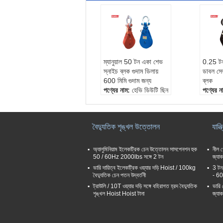
ম্যানুয়াল 50 টন একা শেভ
0.25 টন
স্নাইচ ব্লক গুদাম ডিলায়
ডাবল সেভ
600 মিমি গুদাম জন্য
ব্লক
পণ্যের নাম:
হেভি ডিউটি ​​ছিন
পণ্যের 
তাই ব্লক
স্নেহ B
আবেদন:
গুদাম, বিল্ডিং, ঘাট,
প্রয়োগ
ইত্যাদি।
ইকট।
বৈদ্যুতিক শৃঙ্খল উত্তোলন
যান্
ক্ষমতা:
50T
ধারণক্ষ
পৃষ্ঠতল:
পেইন্টিং, ক্রোম
ভূতল:
প
অ্যালুমিনিয়াম ইলেকট্রিক চেন উত্তোলন সাসপেনশন হুক
নীল প
50 / 60Hz 2000lbs সঙ্গে 2 টন
জ্যাক
ভারি দায়িত্ব ইলেকট্রিক ওয়্যার দড়ি Hoist / 100kg
3 টন 
বৈদ্যুতিক চেন পতন উদ্বর্তনী
- 60 
ট্রাউলি / 10T ওয়্যার দড়ি সঙ্গে বহিরাগত হ্রদ বৈদ্যুতিক
ভারি 
শৃঙ্খল Hoist Hoist টানা
জ্যাক 