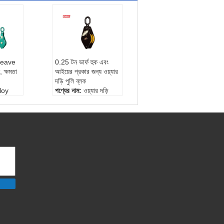
Sheave
0.25 টন ভার্ফ হুক এবং
, ক্ষমতা
আইয়ের প্রকার জন্য ওয়্যার
দড়ি পুলি ব্লক
lloy
পণ্যের নাম:
ওয়্যার দড়ি
স্নেহ Blocks
প্রয়োগ:
গুদাম, বিল্ডিং, ভার্ফ,
n-10to
ইকট।
ধারণক্ষমতা:
250kg
ভূতল:
পেইন্টিং, Chorme