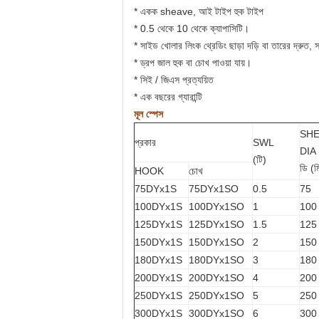
* একক sheave, আই টাইপ হুক টাইপ
* 0.5 থেকে 10 থেকে ক্যাপাসিটি।
* সাইড খোলার লিংক থ্রেডিং ছাড়া দড়ি বা তারের দ্রুত,
* ড্রপ জাল হুক বা চোখ পাওয়া যায়।
* সিই / জিএস প্রত্যয়িত
* এক বছরের গ্যারান্টি
মূল স্পেস
SHE
প্রকার
SWL
DIA
(টি)
ডি (ম
HOOK
চোখ
75DYx1S
75DYx1SO
0.5
75
100DYx1S
100DYx1SO
1
100
125DYx1S
125DYx1SO
1.5
125
150DYx1S
150DYx1SO
2
150
180DYx1S
180DYx1SO
3
180
200DYx1S
200DYx1SO
4
200
250DYx1S
250DYx1SO
5
250
300DYx1S
300DYx1SO
6
300