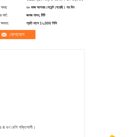
 সময়:
৩০ কাজ আপনার পেমেন্ট পেয়েছি। পর দিন
 শর্ত:
জলজ পালন, টিটি
ক্ষমতা:
প্রতি মাসে 1২,000 পিসি
যোগাযোগ
ায় 4 গুণ বেশি শক্তিশালী।