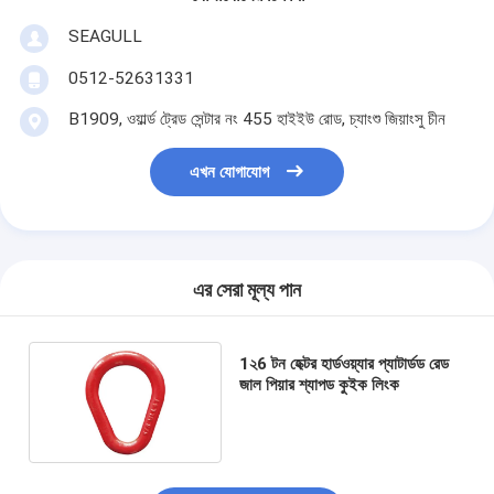
SEAGULL
0512-52631331
B1909, ওয়ার্ল্ড ট্রেড সেন্টার নং 455 হাইইউ রোড, চ্যাংশু জিয়াংসু চীন
এখন যোগাযোগ
এর সেরা মূল্য পান
1২6 টন হেক্টর হার্ডওয়্যার প্যাটার্ডড রেড
জাল পিয়ার শ্যাপড কুইক লিংক