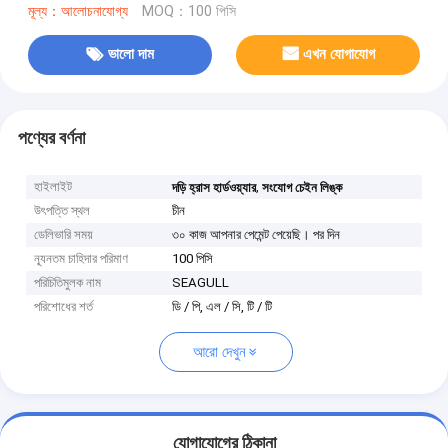
মূল্য：আলোচনাযোগ্য
MOQ：100 পিসি
ভালো দাম
এখন যোগাযোগ
পণ্যের বর্ণনা
হাইলাইট
,
দড়ি হ্রাস হার্ডওয়্যার
সংযোগ চেইন লিঙ্ক
উৎপত্তি স্থল
চীন
ডেলিভারি সময়
৩০ কাজ আপনার পেমেন্ট পেয়েছি। পর দিন
ন্যূনতম চাহিদার পরিমাণ
100 পিসি
পরিচিতিমুলক নাম
SEAGULL
পরিশোধের শর্ত
ডি / পি, এল / সি, টি / টি
আরো দেখুন
যোগাযোগের ঠিকানা