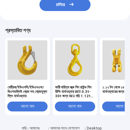
চালিয়ে
প্রস্তাবিত পণ্য
মেট্রিক/ইউএনসি/ইউএনএফ/
ভারী দায়িত্ব স্ক্রু পিন রাউন্ড পিন
১.১২ টন থেকে ১৫ টন প
বিএসডব্লিউ থ্রেড সহ থ্রেডযুক্ত
রিগিং হার্ডওয়্যার Wll 0.3t-
হার্ডওয়্যারের জন্য চে
স্লিং হার্ডওয়্যার
30t জন্য Wii দড়ি 1.12t-
31.5t
ভালো দাম
ভালো দাম
ভালো দাম
বাড়ি
আমাদের
আমাদের সাথে যোগাযোগ
Desktop