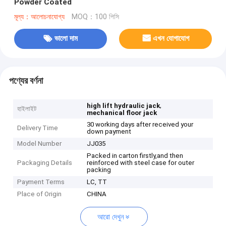
Powder Coated
মূল্য：আলোচনাযোগ্য
MOQ：100 পিসি
ভালো দাম
এখন যোগাযোগ
পণ্যের বর্ণনা
,
high lift hydraulic jack
হাইলাইট
mechanical floor jack
30 working days after received your
Delivery Time
down payment
Model Number
JJ035
Packed in carton firstly,and then
Packaging Details
reinforced with steel case for outer
packing
Payment Terms
LC, TT
Place of Origin
CHINA
আরো দেখুন