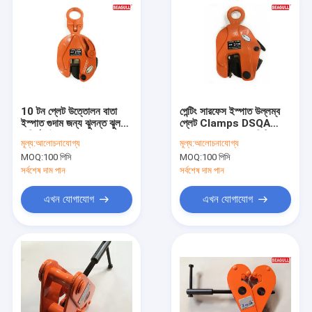
10 টন প্লেট উত্তোলন বাতা
পেন্টিং সারফেস ইস্পাত উল্লম্ব
ইস্পাত গুদাম জন্য ঝুলন্ত ঝুলন্ত
প্লেট Clamps DSQA
/ নির্মাণ উত্তোলন
0.8T - 16T ক্যাপাসিটি
মূল্য:
আলোচনাযোগ্য
মূল্য:
আলোচনাযোগ্য
MOQ:
100 পিসি
MOQ:
100 পিসি
সর্বশেষ দাম পান
সর্বশেষ দাম পান
এখন যোগাযোগ
এখন যোগাযোগ
বাড়ি
পণ্য
আমাদের সম্পর্কে