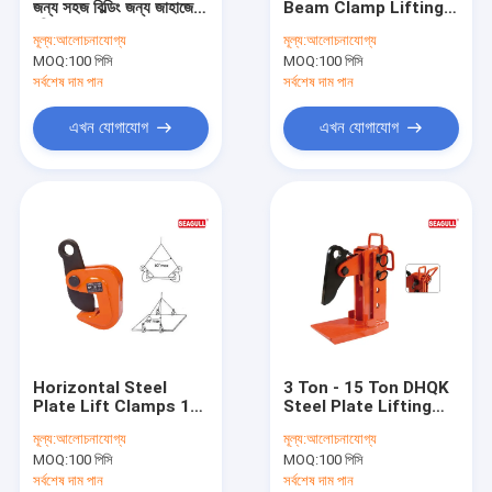
জন্য সহজ বিল্ডিং জন্য জাহাজের
Beam Clamp Lifting
কপিকল ঝাঁকনি স্কেল
দড়ি সঙ্গে বাতা
Clamps With Shackle
মূল্য:
আলোচনাযোগ্য
মূল্য:
আলোচনাযোগ্য
Easy Installation
MOQ:
উত্তোলন ক্ল্যাম্প
100 পিসি
MOQ:
100 পিসি
সর্বশেষ দাম পান
সর্বশেষ দাম পান
শেভ ব্লক পোলি
এখন যোগাযোগ
এখন যোগাযোগ
হাত চালানোর চূড়া
হাত তৃণশয্যা ট্রাক
শিল্প উত্তোলন শৃঙ্খল
ভ্রমণ ভ্রমণ ট্রলিবাস
যান্ত্রিক উত্তোলন জ্যাক
Horizontal Steel
3 Ton - 15 Ton DHQK
পলিয়েস্টার বেবাল slings
Plate Lift Clamps 1T
Steel Plate Lifting
- 10T Horizontal
Clamp High Quality /
মূল্য:
আলোচনাযোগ্য
মূল্য:
আলোচনাযোগ্য
Plate Clamp With
Safety OEM
বৈদ্যুতিক এন্টি ভিঞ্চ
MOQ:
100 পিসি
MOQ:
100 পিসি
Forged Head
সর্বশেষ দাম পান
সর্বশেষ দাম পান