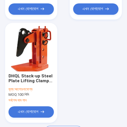
রিগিং হার্ডওয়্যার
এখন যোগাযোগ
এখন যোগাযোগ
স্থায়ী চৌম্বক উত্তপ্ত
DHQL Stack-up Steel
Plate Lifting Clamp
Light Weight , Simple
মূল্য:
আলোচনাযোগ্য
Structure Easy to
MOQ:
100 পিসি
Use
সর্বশেষ দাম পান
এখন যোগাযোগ