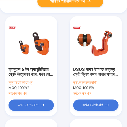
আপনার প্রয়োজনীয়তা দিন
ম্যানুয়াল 6 টন অ্যালুমিনিয়াম
DSQS ডাবল ইস্পাত উল্লম্ব
প্লেট উত্তোলন বাতা, যখন খোলা
প্লেট ক্লিপ বজায় রাখার ক্ষমতা
10 - 100mm
1T, চোয়াল খোলার সময় 0 -
মূল্য:
আলোচনাযোগ্য
মূল্য:
আলোচনাযোগ্য
40 মিমি
MOQ:
100 পিসি
MOQ:
100 পিসি
সর্বশেষ দাম পান
সর্বশেষ দাম পান
এখন যোগাযোগ
এখন যোগাযোগ