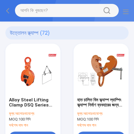
উত্তোলন ক্ল্যাম্প
(72)
Alloy Steel Lifting
হাত চালিত বিম ক্ল্যাম্প ল্যাম্পিং
Clamp DSQ Series
ক্ল্যাম্প নির্মাণ ব্যবহারের জন্য
Steel Hanging Clamp
হাতল টাইপ
মূল্য:
আলোচনাযোগ্য
মূল্য:
আলোচনাযোগ্য
For Construction
MOQ:
100 পিসি
MOQ:
100 পিসি
0.8t - 5t
সর্বশেষ দাম পান
সর্বশেষ দাম পান