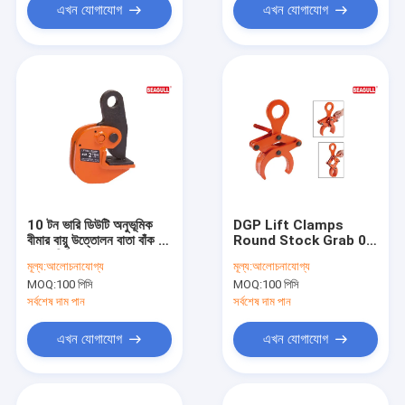
এখন যোগাযোগ
এখন যোগাযোগ
10 টন ভারি ডিউটি ​​অনুভূমিক
DGP Lift Clamps
বীমার বায়ু উত্তোলন বাতা বাঁক 0-
Round Stock Grab 0.5
125 মিমি
Ton - 5 Ton Large
মূল্য:
আলোচনাযোগ্য
মূল্য:
আলোচনাযোগ্য
Capacity Easy
MOQ:
100 পিসি
MOQ:
100 পিসি
Handled
সর্বশেষ দাম পান
সর্বশেষ দাম পান
এখন যোগাযোগ
এখন যোগাযোগ