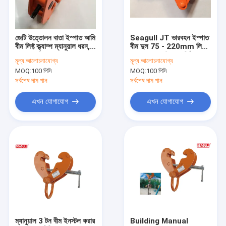
কারখানা ভ্রমণ
মান নিয়ন্ত্রণ
জেটি উত্তোলন বাতা ইস্পাত আমি
Seagull JT ভারবহন ইস্পাত
বীম লিফ্ট ক্ল্যাম্প ম্যানুয়াল ধরন,
বীম দুল 75 - 220mm লিফ্ট
যোগাযোগ করুন
ক্ষমতা 5 দিন লাল রঙের
clamps 2 টন ওয়ার্কিং লোড
মূল্য:
আলোচনাযোগ্য
মূল্য:
আলোচনাযোগ্য
MOQ:
100 পিসি
MOQ:
100 পিসি
খবর
সর্বশেষ দাম পান
সর্বশেষ দাম পান
উদ্ধৃতির জন্য আবেদন
এখন যোগাযোগ
এখন যোগাযোগ
বৈদ্যুতিক শৃঙ্খল উত্তোলন
ম্যানুয়েল চেইন ব্লক
চেইন লিভার উত্তোলন
ম্যানুয়াল কেবেল পুলার
ম্যানুয়াল 3 টন বীম ইনস্টল করার
Building Manual