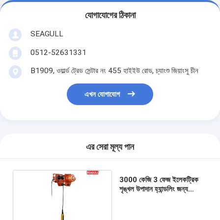
যোগাযোগের ঠিকানা
SEAGULL
0512-52631331
B1909, ওয়ার্ল্ড ট্রেড সেন্টার নং 455 হাইইউ রোড, চ্যাংশু জিয়াংসু চীন
এখন যোগাযোগ
এর সেরা মূল্য পান
3000 কেজি 3 ফেজ ইলেকট্রিক
শৃঙ্খল উপাদান হ্যান্ডলিং জন্য
উত্তোলন, বৈদ্যুতিক উত্তোলন
ট্রলিবাস