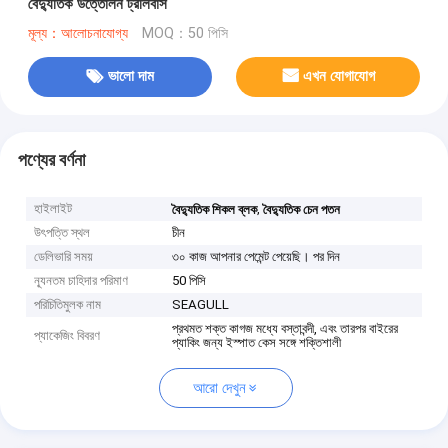
বৈদ্যুতিক উত্তোলন ট্রলিবাস
মূল্য：আলোচনাযোগ্য
MOQ：50 পিসি
ভালো দাম
এখন যোগাযোগ
পণ্যের বর্ণনা
হাইলাইট
,
বৈদ্যুতিক শিকল ব্লক
বৈদ্যুতিক চেন পতন
উৎপত্তি স্থল
চীন
ডেলিভারি সময়
৩০ কাজ আপনার পেমেন্ট পেয়েছি। পর দিন
ন্যূনতম চাহিদার পরিমাণ
50 পিসি
পরিচিতিমুলক নাম
SEAGULL
প্রথমত শক্ত কাগজ মধ্যে বস্তাবন্দী, এবং তারপর বাইরের
প্যাকেজিং বিবরণ
প্যাকিং জন্য ইস্পাত কেস সঙ্গে শক্তিশালী
আরো দেখুন