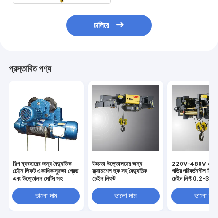
চালিয়ে
প্রস্তাবিত পণ্য
শিল্প ব্যবহারের জন্য বৈদ্যুতিক
উচ্চতা উত্তোলনের জন্য
220V-480V একক 
চেইন লিফট একাধিক সুরক্ষা গ্রেড
ক্ল্যামশেল হুক সহ বৈদ্যুতিক
গতির পরিবর্তনশীল ফ্রিকো
এবং উত্তোলন মোটর সহ
চেইন লিফট
চেইন লিফ্ট 0.2-37
শক্তি
ভালো দাম
ভালো দাম
ভালো দাম