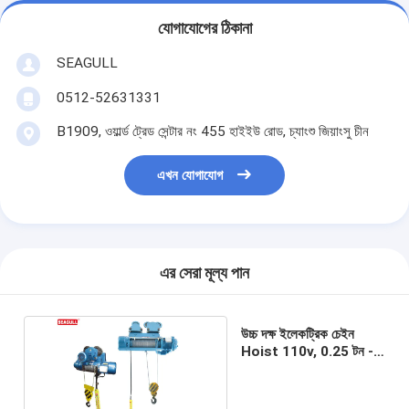
যোগাযোগের ঠিকানা
SEAGULL
0512-52631331
B1909, ওয়ার্ল্ড ট্রেড সেন্টার নং 455 হাইইউ রোড, চ্যাংশু জিয়াংসু চীন
এখন যোগাযোগ
এর সেরা মূল্য পান
উচ্চ দক্ষ ইলেকট্রিক চেইন
Hoist 110v, 0.25 টন -
5 টন তারের দড়ি Hoist