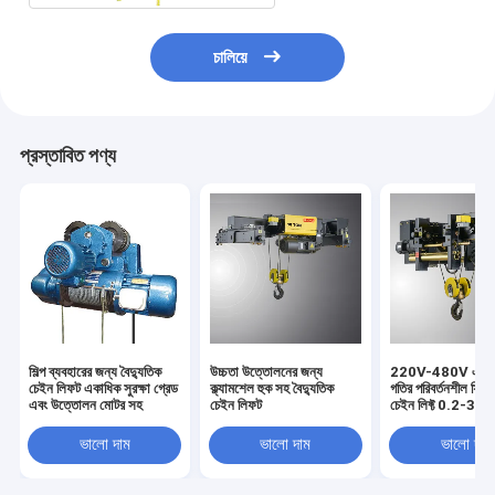
চালিয়ে
প্রস্তাবিত পণ্য
শিল্প ব্যবহারের জন্য বৈদ্যুতিক
উচ্চতা উত্তোলনের জন্য
220V-480V একক 
চেইন লিফট একাধিক সুরক্ষা গ্রেড
ক্ল্যামশেল হুক সহ বৈদ্যুতিক
গতির পরিবর্তনশীল ফ্রিকো
এবং উত্তোলন মোটর সহ
চেইন লিফট
চেইন লিফ্ট 0.2-37
শক্তি
ভালো দাম
ভালো দাম
ভালো দাম