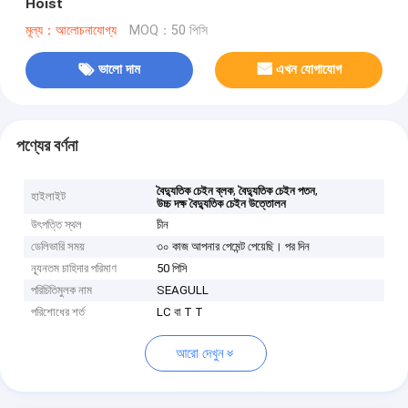
Hoist
মূল্য：আলোচনাযোগ্য
MOQ：50 পিসি
ভালো দাম
এখন যোগাযোগ
পণ্যের বর্ণনা
,
,
বৈদ্যুতিক চেইন ব্লক
বৈদ্যুতিক চেইন পতন
হাইলাইট
উচ্চ দক্ষ বৈদ্যুতিক চেইন উত্তোলন
উৎপত্তি স্থল
চীন
ডেলিভারি সময়
৩০ কাজ আপনার পেমেন্ট পেয়েছি। পর দিন
ন্যূনতম চাহিদার পরিমাণ
50 পিসি
পরিচিতিমুলক নাম
SEAGULL
পরিশোধের শর্ত
LC বা T T
আরো দেখুন