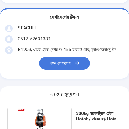
যোগাযোগের ঠিকানা
SEAGULL
0512-52631331
B1909, ওয়ার্ল্ড ট্রেড সেন্টার নং 455 হাইইউ রোড, চ্যাংশু জিয়াংসু চীন
এখন যোগাযোগ
এর সেরা মূল্য পান
300kg ইলেকট্রিক চেইন
Hoist / তারের দড়ি Hoist
স্ট্যান্ডার্ড লিফ্ট 29 মিটার