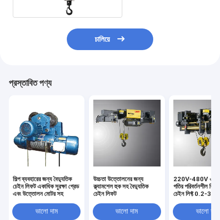
চালিয়ে
প্রস্তাবিত পণ্য
শিল্প ব্যবহারের জন্য বৈদ্যুতিক
উচ্চতা উত্তোলনের জন্য
220V-480V একক 
চেইন লিফট একাধিক সুরক্ষা গ্রেড
ক্ল্যামশেল হুক সহ বৈদ্যুতিক
গতির পরিবর্তনশীল ফ্রিকো
এবং উত্তোলন মোটর সহ
চেইন লিফট
চেইন লিফ্ট 0.2-37
শক্তি
ভালো দাম
ভালো দাম
ভালো দাম