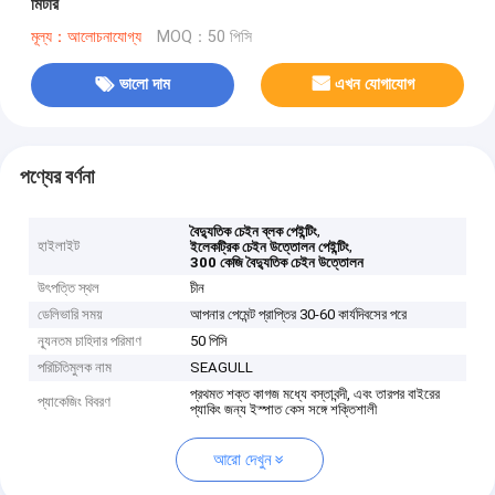
মিটার
মূল্য：আলোচনাযোগ্য
MOQ：50 পিসি
ভালো দাম
এখন যোগাযোগ
পণ্যের বর্ণনা
,
বৈদ্যুতিক চেইন ব্লক পেইন্টিং
হাইলাইট
,
ইলেকট্রিক চেইন উত্তোলন পেইন্টিং
300 কেজি বৈদ্যুতিক চেইন উত্তোলন
উৎপত্তি স্থল
চীন
ডেলিভারি সময়
আপনার পেমেন্ট প্রাপ্তির 30-60 কার্যদিবসের পরে
ন্যূনতম চাহিদার পরিমাণ
50 পিসি
পরিচিতিমুলক নাম
SEAGULL
প্রথমত শক্ত কাগজ মধ্যে বস্তাবন্দী, এবং তারপর বাইরের
প্যাকেজিং বিবরণ
প্যাকিং জন্য ইস্পাত কেস সঙ্গে শক্তিশালী
আরো দেখুন