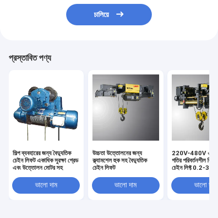
চালিয়ে
প্রস্তাবিত পণ্য
শিল্প ব্যবহারের জন্য বৈদ্যুতিক
উচ্চতা উত্তোলনের জন্য
220V-480V একক 
চেইন লিফট একাধিক সুরক্ষা গ্রেড
ক্ল্যামশেল হুক সহ বৈদ্যুতিক
গতির পরিবর্তনশীল ফ্রিকো
এবং উত্তোলন মোটর সহ
চেইন লিফট
চেইন লিফ্ট 0.2-37
শক্তি
ভালো দাম
ভালো দাম
ভালো দাম