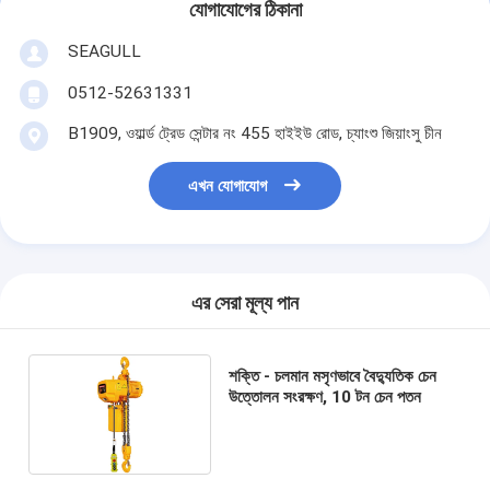
যোগাযোগের ঠিকানা
SEAGULL
0512-52631331
B1909, ওয়ার্ল্ড ট্রেড সেন্টার নং 455 হাইইউ রোড, চ্যাংশু জিয়াংসু চীন
এখন যোগাযোগ
এর সেরা মূল্য পান
শক্তি - চলমান মসৃণভাবে বৈদ্যুতিক চেন
উত্তোলন সংরক্ষণ, 10 টন চেন পতন