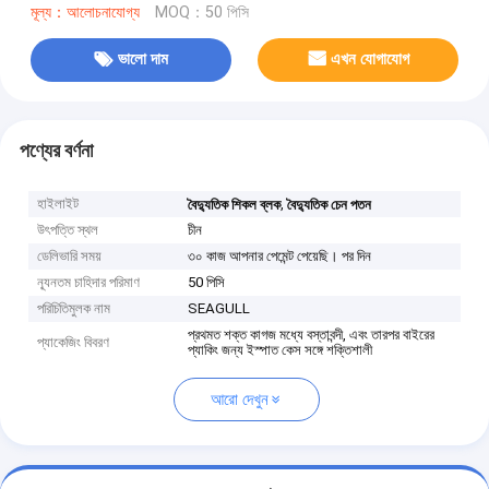
মূল্য：আলোচনাযোগ্য
MOQ：50 পিসি
ভালো দাম
এখন যোগাযোগ
পণ্যের বর্ণনা
হাইলাইট
,
বৈদ্যুতিক শিকল ব্লক
বৈদ্যুতিক চেন পতন
উৎপত্তি স্থল
চীন
ডেলিভারি সময়
৩০ কাজ আপনার পেমেন্ট পেয়েছি। পর দিন
ন্যূনতম চাহিদার পরিমাণ
50 পিসি
পরিচিতিমুলক নাম
SEAGULL
প্রথমত শক্ত কাগজ মধ্যে বস্তাবন্দী, এবং তারপর বাইরের
প্যাকেজিং বিবরণ
প্যাকিং জন্য ইস্পাত কেস সঙ্গে শক্তিশালী
আরো দেখুন