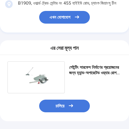
B1909, ওয়ার্ল্ড ট্রেড সেন্টার নং 455 হাইইউ রোড, চ্যাংশু জিয়াংসু চীন
এখন যোগাযোগ
এর সেরা মূল্য পান
পেইন্টিং সারফেস নির্মাণের প্রয়োজনের
জন্য হ্যান্ড-অপারেটেড ওয়্যার রোপ
টানার
চালিয়ে