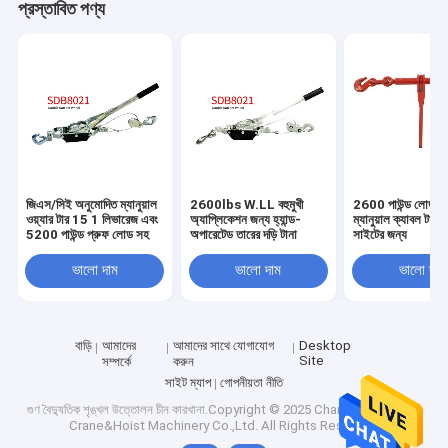
প্রস্তাবিত পণ্য
জিএস/সিই অনুমোদিত ম্যানুয়াল
2600lbs W.LL বহুমুখী
2600 পাউন্ড লোড প্
ওয়্যার টার 15 1 লিভারেজ এবং
অ্যাপ্লিকেশন জন্য হ্যান্ড-
ম্যানুয়াল ক্যাবল টার কঠ
5200 পাউন্ড প্রুফ লোড সহ
অপারেটেড তারের দড়ি টানা
সাইটের জন্য
ভালো দাম
ভালো দাম
ভালো দাম
বাড়ি
আমাদের
আমাদের সাথে যোগাযোগ
Desktop
Site
সম্পর্কে
করুন
সাইট ম্যাপ
গোপনীয়তা নীতি
গুণ
বৈদ্যুতিক শৃঙ্খল উত্তোলন
চীন কারখানা.Copyright © 2025 Changshu Seagull
Crane&Hoist Machinery Co.,Ltd. All Rights Reserved.