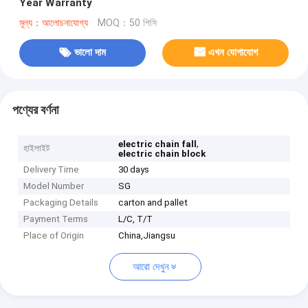
Year Warranty
মূল্য：আলোচনাযোগ্য
MOQ：50 পিসি
ভালো দাম
এখন যোগাযোগ
পণ্যের বর্ণনা
,
electric chain fall
হাইলাইট
electric chain block
Delivery Time
30 days
Model Number
SG
Packaging Details
carton and pallet
Payment Terms
L/C, T/T
Place of Origin
China,Jiangsu
আরো দেখুন