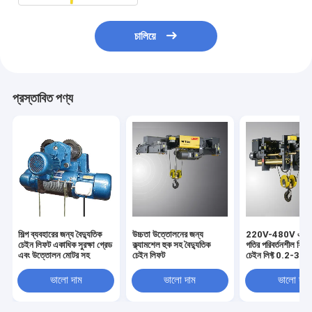
চালিয়ে
প্রস্তাবিত পণ্য
শিল্প ব্যবহারের জন্য বৈদ্যুতিক
উচ্চতা উত্তোলনের জন্য
220V-480V একক 
চেইন লিফট একাধিক সুরক্ষা গ্রেড
ক্ল্যামশেল হুক সহ বৈদ্যুতিক
গতির পরিবর্তনশীল ফ্রিকো
এবং উত্তোলন মোটর সহ
চেইন লিফট
চেইন লিফ্ট 0.2-37
শক্তি
ভালো দাম
ভালো দাম
ভালো দাম